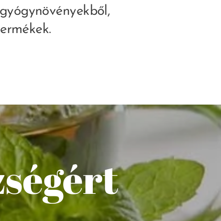
 gyógynövényekből,
 termékek.
zségért