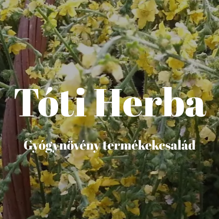
Tóti Herba
Gyógynövény termékekcsalád