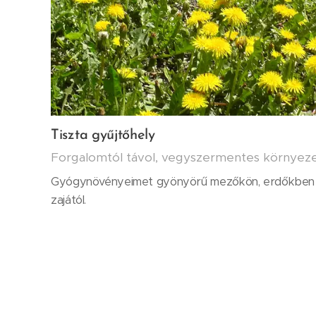
Tiszta gyűjtőhely
Forgalomtól távol, vegyszermentes környez
Gyógynövényeimet gyönyörű mezőkön, erdőkben g
zajától.