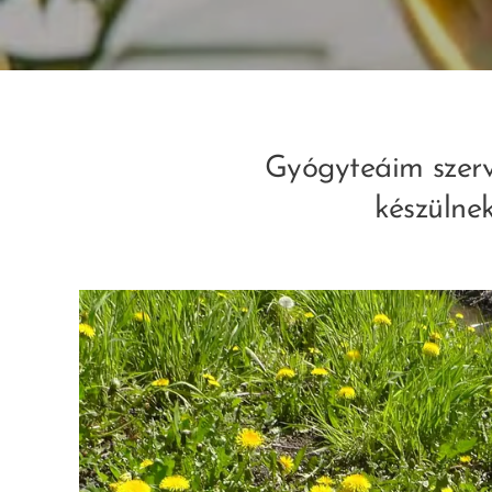
Gyógyteáim szerv
készülne