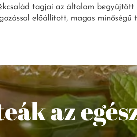
ékcsalád tagjai az általam begyűjtött
olgozással előállított, magas minőségű
eák az egés