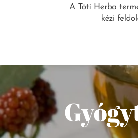
A Tóti Herba term
kézi feld
Gyógyt