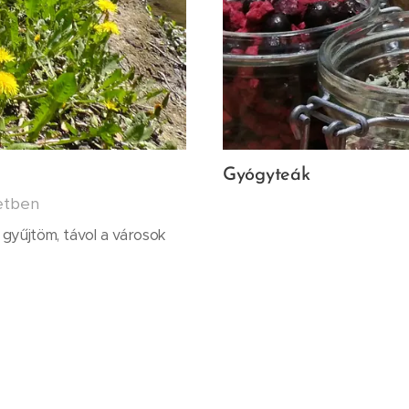
Gyógyteák
etben
yűjtöm, távol a városok