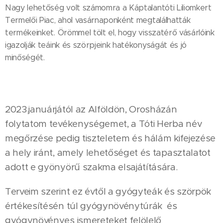
Nagy lehetőség volt számomra a Káptalantóti Liliomkert
Termelői Piac, ahol vasárnaponként megtalálhatták
termékeinket. Örömmel tölt el, hogy visszatérő vásárlóink
igazolják teáink és szörpjeink hatékonyságát és jó
minőségét.
2023.januárjától az Alföldön, Orosházán
folytatom tevékenységemet, a Tóti Herba név
megőrzése pedig tiszteletem és hálám kifejezése
a hely iránt, amely lehetőséget és tapasztalatot
adott e gyönyörű szakma elsajátítására.
Terveim szerint ez évtől a gyógyteák és szörpök
értékesítésén túl gyógynövénytúrák és
gyógynövényes ismereteket felölelő