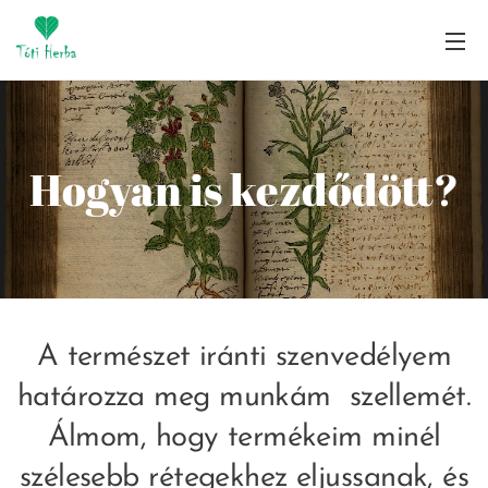
Hogyan is kezdődött?
A természet iránti szenvedélyem
határozza meg munkám szellemét.
Álmom, hogy termékeim minél
szélesebb rétegekhez eljussanak, és