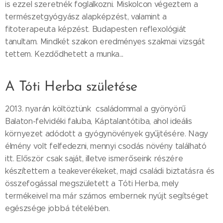
is ezzel szeretnék foglalkozni. Miskolcon végeztem a
természetgyógyász alapképzést, valamint a
fitoterapeuta képzést. Budapesten reflexológiát
tanultam. Mindkét szakon eredményes szakmai vizsgát
tettem. Kezdődhetett a munka...
A Tóti Herba születése
2013. nyarán költöztünk családommal a gyönyörű
Balaton-felvidéki faluba, Káptalantótiba, ahol ideális
környezet adódott a gyógynövények gyűjtésére. Nagy
élmény volt felfedezni, mennyi csodás növény található
itt. Először csak saját, illetve ismerőseink részére
készítettem a teakeverékeket, majd családi biztatásra és
összefogással megszületett a Tóti Herba, mely
termékeivel ma már számos embernek nyújt segítséget
egészsége jobbá tételében.